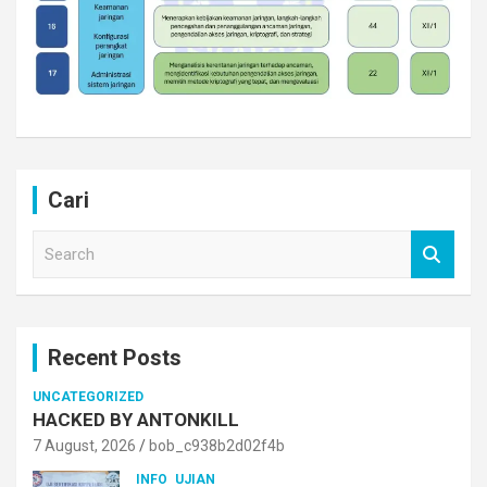
Cari
S
e
a
r
c
Recent Posts
h
UNCATEGORIZED
HACKED BY ANTONKILL
7 August, 2026
bob_c938b2d02f4b
INFO
UJIAN