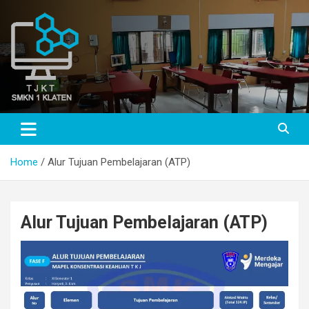
Skip
to
content
TJKT SMKN 1 KLATEN
TJKT SMKN 1 KLATEN
Home
Alur Tujuan Pembelajaran (ATP)
Alur Tujuan Pembelajaran (ATP)