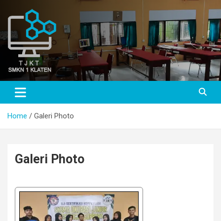
Skip
to
content
TJKT SMKN 1 KLATEN
TJKT SMKN 1 KLATEN
Home
Galeri Photo
Galeri Photo