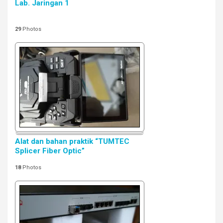
Lab. Jaringan 1
29
Photos
Alat dan bahan praktik “TUMTEC
Splicer Fiber Optic”
18
Photos