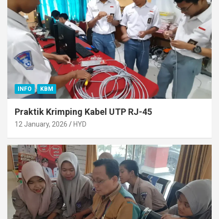
INFO
KBM
Praktik Krimping Kabel UTP RJ-45
12 January, 2026
HYD