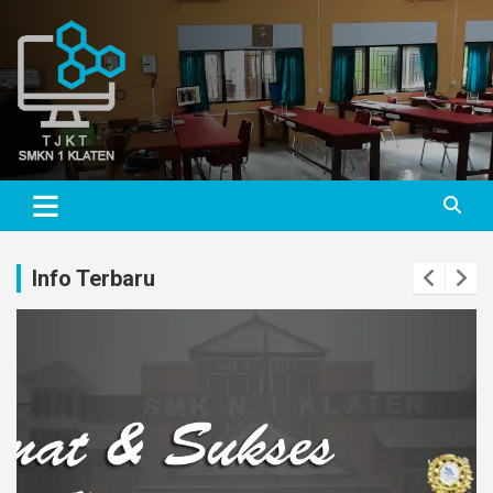
Skip
to
content
TJKT SMKN 1 KLATEN
TJKT SMKN 1 KLATEN
Info Terbaru