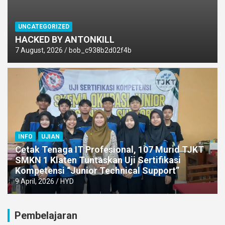
UNCATEGORIZED
HACKED BY ANTONKILL
7 August, 2026
bob_c938b2d02f4b
INFO
UJIAN
Cetak Tenaga IT Profesional, 107 Murid TJKT
SMKN 1 Klaten Tuntaskan Uji Sertifikasi
Kompetensi “Junior Technical Support”
9 April, 2026
HYD
Pembelajaran