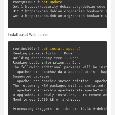
root@ns100:~# 
apt update
Get:1 https://security.debian.org/debian-security 
Hit:2 https://deb.debian.org/debian bookworm InRel
Get:3 https://deb.debian.org/debian bookworm-updat
Install paket Web server
root@ns100:~# 
apt install apache2
Reading package lists... Done

Building dependency tree... Done

Reading state information... Done

The following additional packages will be installe
  apache2-bin apache2-data apache2-utils libapr1 l
Suggested packages:

  apache2-doc apache2-suexec-pristine | apache2-su
The following NEW packages will be installed:

  apache2 apache2-bin apache2-data apache2-utils l
0 upgraded, 10 newly installed, 0 to remove and 44
Need to get 2,709 kB of archives.

....
