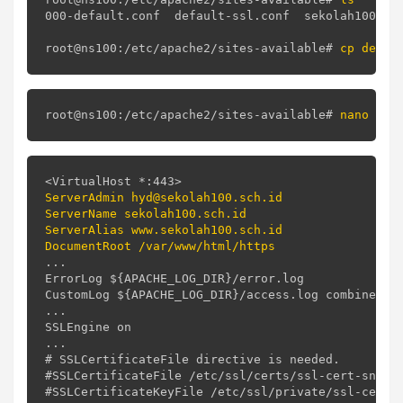
000-default.conf  default-ssl.conf  sekolah100.con
root@ns100:/etc/apache2/sites-available# 
root@ns100:/etc/apache2/sites-available# 
ServerAdmin hyd@sekolah100.sch.id

ServerName sekolah100.sch.id

ServerAlias www.sekolah100.sch.id

DocumentRoot /var/www/html/https
...

ErrorLog ${APACHE_LOG_DIR}/error.log

CustomLog ${APACHE_LOG_DIR}/access.log combined

...

SSLEngine on

...

# SSLCertificateFile directive is needed.

#SSLCertificateFile /etc/ssl/certs/ssl-cert-snakeo
#SSLCertificateKeyFile /etc/ssl/private/ssl-cert-s