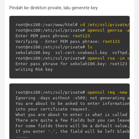
Pindah ke direktori private, lalu generete key
root@ns100:/var/www/html# 
cd /etc/ssl/private/
root@ns100:/etc/ssl/private# 
openssl genrsa -aes1
Enter PEM pass phrase: 
root123
Verifying - Enter PEM pass phrase: 
root123
root@ns100:/etc/ssl/private# 
ls
sekolah100.key  ssl-cert-snakeoil.key  vsftpd.pem

root@ns100:/etc/ssl/private# 
openssl rsa -in seko
Enter pass phrase for sekolah100.key: root123

root@ns100:/etc/ssl/private# 
openssl req -new -da
Ignoring -days without -x509; not generating a cer
You are about to be asked to enter information tha
into your certificate request.

What you are about to enter is what is called a Di
There are quite a few fields but you can leave som
For some fields there will be a default value,

If you enter '.', the field will be left blank.

-----
