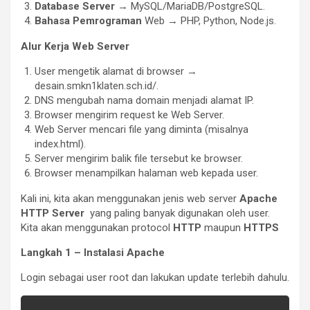
Database Server
→ MySQL/MariaDB/PostgreSQL.
Bahasa Pemrograman
Web → PHP, Python, Node.js.
Alur Kerja Web Server
User mengetik alamat di browser →
desain.smkn1klaten.sch.id/.
DNS mengubah nama domain menjadi alamat IP.
Browser mengirim request ke Web Server.
Web Server mencari file yang diminta (misalnya
index.html).
Server mengirim balik file tersebut ke browser.
Browser menampilkan halaman web kepada user.
Kali ini, kita akan menggunakan jenis web server
Apache
HTTP Server
yang paling banyak digunakan oleh user.
Kita akan menggunakan protocol
HTTP
maupun
HTTPS
Langkah 1 – Instalasi Apache
Login sebagai user root dan lakukan update terlebih dahulu.