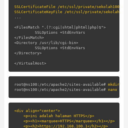
SSLCertificateFile /etc/ssl/private/sekolah100.crt
SSLCertificateKeyFile /etc/ssl/private/sekolah100
...

<FilesMatch ".(?:cgi|shtml|phtml|php)$">

         SSLOptions +StdEnvVars

</FilesMatch>

<Directory /usr/lib/cgi-bin>

         SSLOptions +StdEnvVars

</Directory>

</VirtualHost>
root@ns100:/etc/apache2/sites-available# 
mkdir /v
root@ns100:/etc/apache2/sites-available# 
<div align="center">

    <p>ini adalah halaman HTTPS</p>

    <p><h1><marquee>HTTPS</marquee></h1></p>

    <p><h2>https://192.168.100.1</h2></p>
