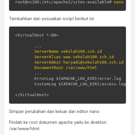
root@ns100:/etc/apache2/sites-available# 
Tambahkan dan sesuaikan script berikut ini:
<VirtualHost *:80>

        ...

ServerName sekolah100.sch.id

        ServerAlias www.sekolah100.sch.id

        ServerAdmin haryadi@sekolah100.sch.id

        DocumentRoot /var/www/html
        ...

        ErrorLog ${APACHE_LOG_DIR}/error.log

        CustomLog ${APACHE_LOG_DIR}/access.log com
Simpan perubahan dan keluar dari editor nano
Pindah ke root dokumen apache yaitu ke direktori
/var/www/html