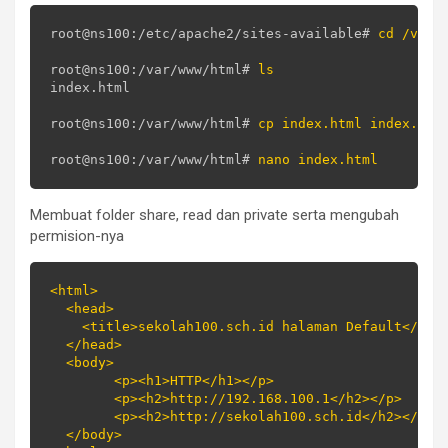
root@ns100:/etc/apache2/sites-available# 
cd /var/
root@ns100:/var/www/html# 
ls
index.html

root@ns100:/var/www/html# 
cp index.html index.htm
root@ns100:/var/www/html# 
Membuat folder share, read dan private serta mengubah
permision-nya
<html>

  <head>

    <title>sekolah100.sch.id halaman Default</titl
  </head>

  <body>

        <p><h1>HTTP</h1></p>

        <p><h2>http://192.168.100.1</h2></p>

        <p><h2>http://sekolah100.sch.id</h2></p>

  </body>
