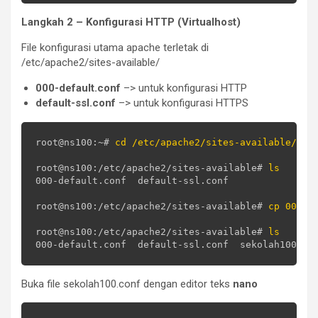
Langkah 2 – Konfigurasi HTTP (Virtualhost)
File konfigurasi utama apache terletak di
/etc/apache2/sites-available/
000-default.conf
–> untuk konfigurasi HTTP
default-ssl.conf
–> untuk konfigurasi HTTPS
root@ns100:~# 
cd /etc/apache2/sites-available/
root@ns100:/etc/apache2/sites-available# 
ls
000-default.conf  default-ssl.conf

root@ns100:/etc/apache2/sites-available# 
cp 000-d
root@ns100:/etc/apache2/sites-available# 
ls
Buka file sekolah100.conf dengan editor teks
nano