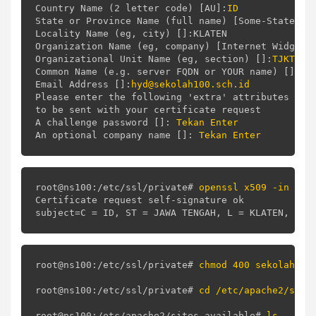
Country Name (2 letter code) [AU]:
ID
State or Province Name (full name) [Some-State]:
J
Locality Name (eg, city) []:KLATEN

Organization Name (eg, company) [Internet Widgits
Organizational Unit Name (eg, section) []:
TJKT
Common Name (e.g. server FQDN or YOUR name) []:
se
Email Address []:
hyd@sekolah100.sch.id
Please enter the following 'extra' attributes

to be sent with your certificate request

A challenge password []: 
Tekan Enter
An optional company name []: 
root@ns100:/etc/ssl/private# 
openssl x509 -in sek
Certificate request self-signature ok

root@ns100:/etc/ssl/private# 
chmod 400 sekolah100
root@ns100:/etc/ssl/private# 
cd /etc/apache2/site
root@ns100:/etc/apache2/sites-available# 
ls