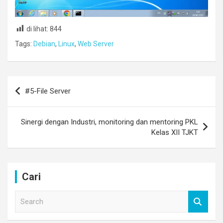
di lihat:
844
Tags:
Debian
,
Linux
,
Web Server
Post
#5-File Server
navigation
Sinergi dengan Industri, monitoring dan mentoring PKL
Kelas XII TJKT
Cari
S
e
a