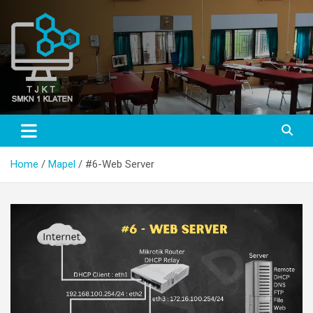
Skip
to
content
TJKT SMKN 1 KLATEN
TJKT SMKN 1 KLATEN
Home
Mapel
#6-Web Server