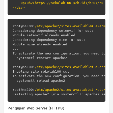
    <p><h2>https://sekolah100.sch.id</h2></p>

root@ns100:
/etc/apache2/sites-available# a2enmod 
Considering dependency setenvif for ssl:

Module setenvif already enabled

Considering dependency mime for ssl:

Module mime already enabled

...

To activate the new configuration, you need to run
  systemctl restart apache2

root@ns100:
/etc/apache2/sites-available# a2ensite
Enabling site sekolah100-ssl.

To activate the new configuration, you need to run
  systemctl reload apache2

root@ns100:
/etc/apache2/sites-available# /etc/ini
Pengujian Web Server (HTTPS)