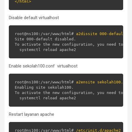
</html>
Disable default virtualhost
root@ns100:/var/www/html# 
a2dissite 000-default.c
Site 000-default disabled.

To activate the new configuration, you need to run
Enable sekolah100.conf virtualhost
root@ns100:/var/www/html# 
a2ensite sekolah100.con
Enabling site sekolah100.

To activate the new configuration, you need to run
Restart layanan apache
root@ns100:/var/www/html# 
/etc/init.d/apache2 res