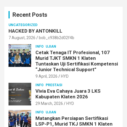
r
c
Recent Posts
h
UNCATEGORIZED
HACKED BY ANTONKILL
7 August, 2026
bob_c938b2d02f4b
INFO
UJIAN
Cetak Tenaga IT Profesional, 107
Murid TJKT SMKN 1 Klaten
Tuntaskan Uji Sertifikasi Kompetensi
“Junior Technical Support”
9 April, 2026
HYD
INFO
PRESTASI
Vivia Eva Cahaya Juara 3 LKS
Kabupaten Klaten 2026
29 March, 2026
HYD
INFO
UJIAN
Matangkan Persiapan Sertifikasi
LSP-P1, Murid TKJ SMKN 1 Klaten