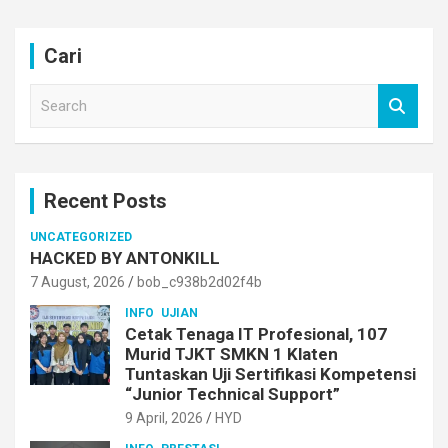
Cari
S
e
a
r
c
Recent Posts
h
UNCATEGORIZED
HACKED BY ANTONKILL
7 August, 2026
bob_c938b2d02f4b
INFO
UJIAN
Cetak Tenaga IT Profesional, 107
Murid TJKT SMKN 1 Klaten
Tuntaskan Uji Sertifikasi Kompetensi
“Junior Technical Support”
9 April, 2026
HYD