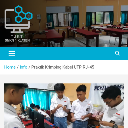
Skip
to
content
TJKT SMKN 1 KLATEN
TJKT SMKN 1 KLATEN
Home
Info
Praktik Krimping Kabel UTP RJ-45