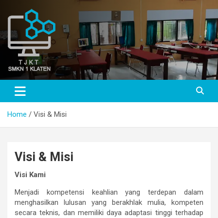
Skip
to
content
TJKT SMKN 1 KLATEN
TJKT SMKN 1 KLATEN
Home
Visi & Misi
Visi & Misi
Visi Kami
Menjadi kompetensi keahlian yang terdepan dalam
menghasilkan lulusan yang berakhlak mulia, kompeten
secara teknis, dan memiliki daya adaptasi tinggi terhadap