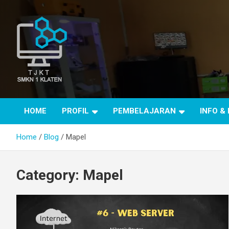
Skip
to
content
TJKT SMKN 1 KLATEN
TJKT SMKN 1 KLATEN
HOME
PROFIL
PEMBELAJARAN
INFO &
Home
Blog
Mapel
Category:
Mapel