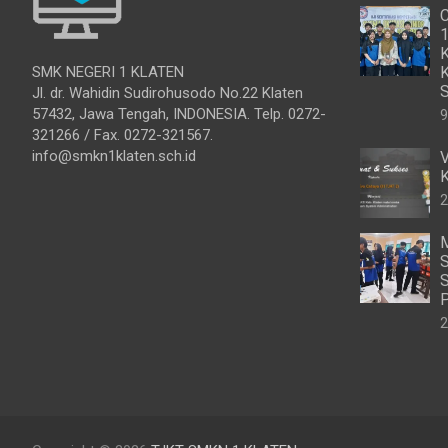
C
1
K
SMK NEGERI 1 KLATEN
K
S
Jl. dr. Wahidin Sudirohusodo No.22 Klaten
57432, Jawa Tengah, INDONESIA. Telp. 0272-
9
321266 / Fax. 0272-321567.
info@smkn1klaten.sch.id
V
K
2
M
S
S
P
2