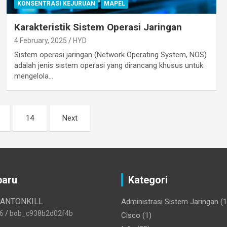
KONSENTRASI KEJURUAN
MAPEL
Karakteristik Sistem Operasi Jaringan
4 February, 2025
HYD
Sistem operasi jaringan (Network Operating System, NOS)
adalah jenis sistem operasi yang dirancang khusus untuk
mengelola…
14
Next
baru
Kategori
 ANTONKILL
Administrasi Sistem Jaringan
(1
6
bob_c938b2d02f4b
Cisco
(1)