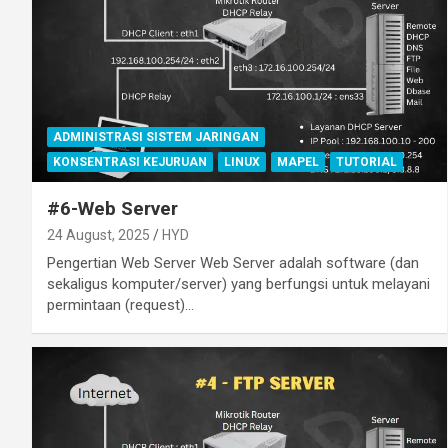
ADMINISTRASI SISTEM JARINGAN
KONSENTRASI KEJURUAN
LINUX
MAPEL
TUTORIAL
#6-Web Server
24 August, 2025
HYD
Pengertian Web Server Web Server adalah software (dan
sekaligus komputer/server) yang berfungsi untuk melayani
permintaan (request)…