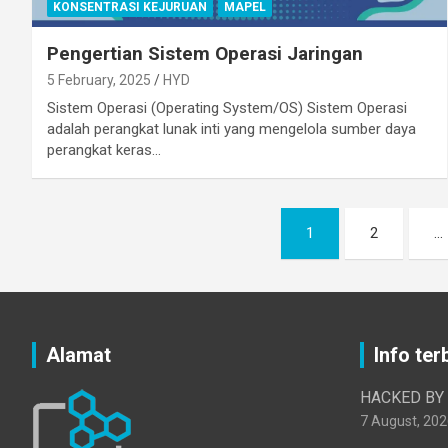
KONSENTRASI KEJURUAN
MAPEL
Pengertian Sistem Operasi Jaringan
5 February, 2025
HYD
Sistem Operasi (Operating System/OS) Sistem Operasi
adalah perangkat lunak inti yang mengelola sumber daya
perangkat keras…
Posts
1
2
…
pagination
Alamat
Info ter
HACKED BY
7 August, 202