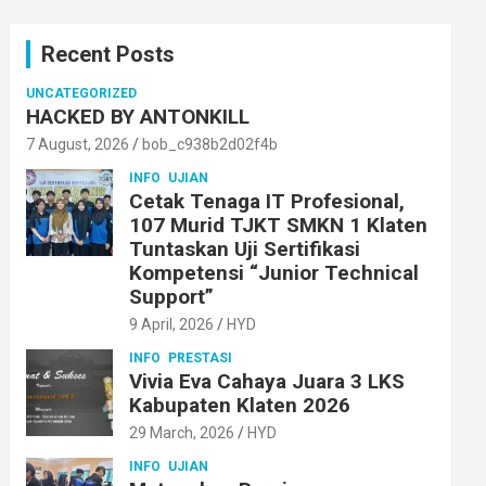
r
c
Recent Posts
h
UNCATEGORIZED
HACKED BY ANTONKILL
7 August, 2026
bob_c938b2d02f4b
INFO
UJIAN
Cetak Tenaga IT Profesional,
107 Murid TJKT SMKN 1 Klaten
Tuntaskan Uji Sertifikasi
Kompetensi “Junior Technical
Support”
9 April, 2026
HYD
INFO
PRESTASI
Vivia Eva Cahaya Juara 3 LKS
Kabupaten Klaten 2026
29 March, 2026
HYD
INFO
UJIAN