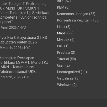
Info
(52)
etak Tenaga IT Profesional,
KBM
(6)
07 Murid TJKT SMKN 1
laten Tuntaskan Uji Sertifikasi
Keamanan Jaringan
(22)
ompetensi “Junior Technical
Konsentrasi Kejuruan
(135)
upport”
Linux
(8)
 April, 2026
HYD
Mapel
(99)
ivia Eva Cahaya Juara 3 LKS
Mikrotik
(6)
abupaten Klaten 2026
PKL
(1)
9 March, 2026
HYD
Prestasi
(2)
atangkan Persiapan
Tutorial
(58)
ertifikasi LSP-P1, Murid TKJ
Ujian
(2)
MKN 1 Klaten Jalani
elatihan Intensif UKK
Uncategorized
(11)
7 March, 2026
HYD
Virtualisasi
(3)
Windows
(9)