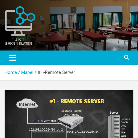
Skip
to
content
TJKT SMKN 1 KLATEN
TJKT SMKN 1 KLATEN
Home
Mapel
#1-Remote Server