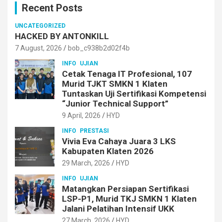
Recent Posts
h
UNCATEGORIZED
HACKED BY ANTONKILL
7 August, 2026
bob_c938b2d02f4b
INFO
UJIAN
Cetak Tenaga IT Profesional, 107
Murid TJKT SMKN 1 Klaten
Tuntaskan Uji Sertifikasi Kompetensi
“Junior Technical Support”
9 April, 2026
HYD
INFO
PRESTASI
Vivia Eva Cahaya Juara 3 LKS
Kabupaten Klaten 2026
29 March, 2026
HYD
INFO
UJIAN
Matangkan Persiapan Sertifikasi
LSP-P1, Murid TKJ SMKN 1 Klaten
Jalani Pelatihan Intensif UKK
27 March, 2026
HYD