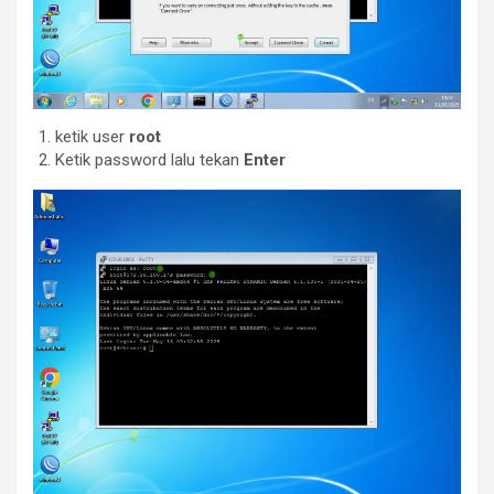
ketik user
root
Ketik password
lalu tekan
Enter