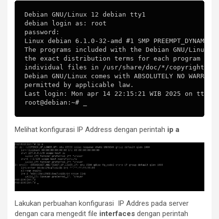
Debian GNU/Linux 12 debian tty1

debian login as: root

password:

Linux debian 6.1.0-32-amd #1 SMP PREEMPT_DYNAMIC D
The programs included with the Debian GNU/Linux sy
the exact distribution terms for each program are 
individual files in /usr/share/doc/*/copyright.

Debian GNU/Linux comes with ABSOLUTELY NO WARRANTY
permitted by applicable law.

Last login: Mon apr 14 22:15:21 WIB 2025 on tty1

Melihat konfigurasi IP Address dengan perintah
ip a
Lakukan perbuahan konfigurasi IP Addres pada server
dengan cara mengedit file
interfaces
dengan perintah