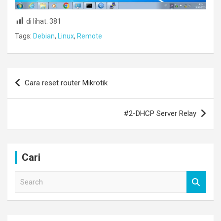
di lihat:
381
Tags:
Debian
,
Linux
,
Remote
Post
Cara reset router Mikrotik
navigation
#2-DHCP Server Relay
Cari
S
e
a
r
c