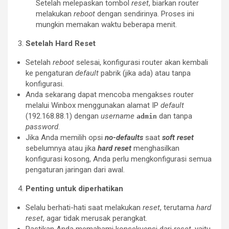
Setelah melepaskan tombol
reset
, biarkan router
melakukan
reboot
dengan sendirinya. Proses ini
mungkin memakan waktu beberapa menit.
Setelah Hard Reset
Setelah
reboot
selesai, konfigurasi router akan kembali
ke pengaturan
default
pabrik (jika ada) atau tanpa
konfigurasi.
Anda sekarang dapat mencoba mengakses router
melalui Winbox menggunakan alamat IP
default
(192.168.88.1) dengan
username
dan tanpa
admin
password
.
Jika Anda memilih opsi
no-defaults
saat
soft reset
sebelumnya atau jika
hard reset
menghasilkan
konfigurasi kosong, Anda perlu mengkonfigurasi semua
pengaturan jaringan dari awal.
Penting untuk diperhatikan
Selalu berhati-hati saat melakukan
reset
, terutama
hard
reset
, agar tidak merusak perangkat.
Pastikan Anda memahami konsekuensi dari
reset
, yaitu