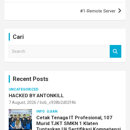
#1-Remote Server
Cari
S
e
a
r
c
Recent Posts
h
UNCATEGORIZED
HACKED BY ANTONKILL
7 August, 2026
bob_c938b2d02f4b
INFO
UJIAN
Cetak Tenaga IT Profesional, 107
Murid TJKT SMKN 1 Klaten
Tuntaskan Uji Sertifikasi Kompetensi