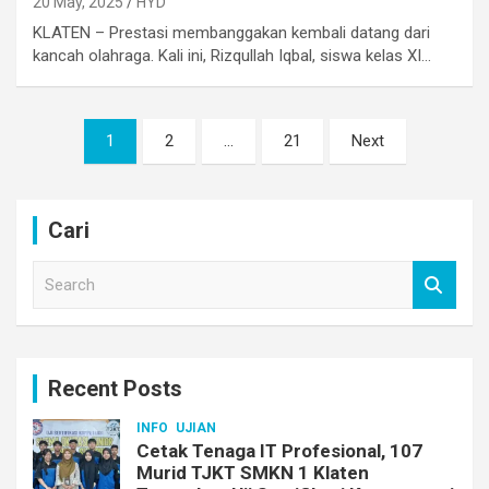
20 May, 2025
HYD
KLATEN – Prestasi membanggakan kembali datang dari
kancah olahraga. Kali ini, Rizqullah Iqbal, siswa kelas XI…
Posts
1
2
…
21
Next
pagination
Cari
S
e
a
r
c
Recent Posts
h
INFO
UJIAN
Cetak Tenaga IT Profesional, 107
Murid TJKT SMKN 1 Klaten