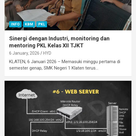
INFO
KBM
PKL
Sinergi dengan Industri, monitoring dan
mentoring PKL Kelas XII TJKT
6 January, 2026
HYD
KLATEN, 6 Januari 2026 – Memasuki minggu pertama di
semester genap, SMK Negeri 1 Klaten terus…