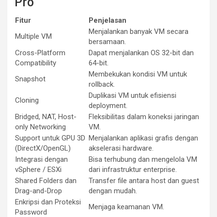
Pro
Fitur
Penjelasan
Menjalankan banyak VM secara
Multiple VM
bersamaan.
Cross-Platform
Dapat menjalankan OS 32-bit dan
Compatibility
64-bit.
Membekukan kondisi VM untuk
Snapshot
rollback.
Duplikasi VM untuk efisiensi
Cloning
deployment.
Bridged, NAT, Host-
Fleksibilitas dalam koneksi jaringan
only Networking
VM.
Support untuk GPU 3D
Menjalankan aplikasi grafis dengan
(DirectX/OpenGL)
akselerasi hardware.
Integrasi dengan
Bisa terhubung dan mengelola VM
vSphere / ESXi
dari infrastruktur enterprise.
Shared Folders dan
Transfer file antara host dan guest
Drag-and-Drop
dengan mudah.
Enkripsi dan Proteksi
Menjaga keamanan VM.
Password