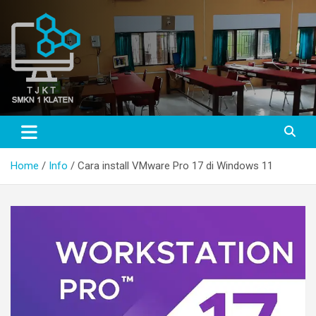
Skip
to
content
TJKT SMKN 1 KLATEN
TJKT SMKN 1 KLATEN
Home
Info
Cara install VMware Pro 17 di Windows 11