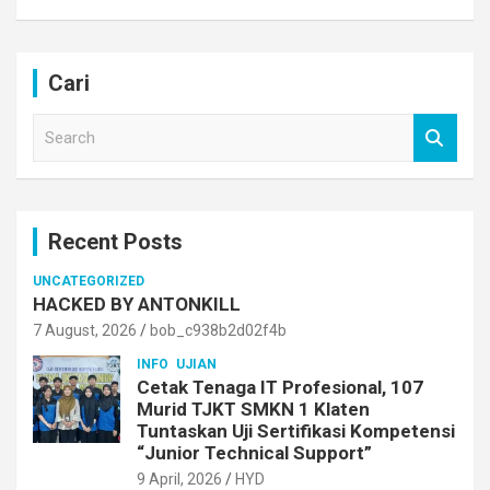
Cari
S
e
a
r
c
Recent Posts
h
UNCATEGORIZED
HACKED BY ANTONKILL
7 August, 2026
bob_c938b2d02f4b
INFO
UJIAN
Cetak Tenaga IT Profesional, 107
Murid TJKT SMKN 1 Klaten
Tuntaskan Uji Sertifikasi Kompetensi
“Junior Technical Support”
9 April, 2026
HYD