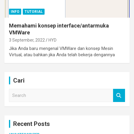
INFO
TUTORIAL
Memahami konsep interface/antarmuka
VMWare
3 September, 2022
HYD
Jika Anda baru mengenal VMWare dan konsep Mesin
Virtual, atau bahkan jika Anda telah bekerja dengannya
Cari
S
e
a
r
c
Recent Posts
h