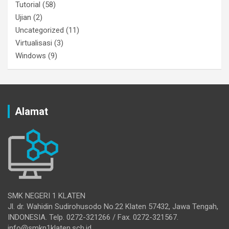
Tutorial
(58)
Ujian
(2)
Uncategorized
(11)
Virtualisasi
(3)
Windows
(9)
Alamat
SMK NEGERI 1 KLATEN
Jl. dr. Wahidin Sudirohusodo No.22 Klaten 57432, Jawa Tengah,
INDONESIA. Telp. 0272-321266 / Fax. 0272-321567.
info@smkn1klaten.sch.id