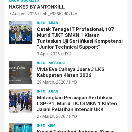
UNCATEGORIZED
HACKED BY ANTONKILL
7 August, 2026
bob_c938b2d02f4b
INFO
UJIAN
Cetak Tenaga IT Profesional, 107
Murid TJKT SMKN 1 Klaten
Tuntaskan Uji Sertifikasi Kompetensi
“Junior Technical Support”
9 April, 2026
HYD
INFO
PRESTASI
Vivia Eva Cahaya Juara 3 LKS
Kabupaten Klaten 2026
29 March, 2026
HYD
INFO
UJIAN
Matangkan Persiapan Sertifikasi
LSP-P1, Murid TKJ SMKN 1 Klaten
Jalani Pelatihan Intensif UKK
27 March, 2026
HYD
INFO
KBM
Kuasai Teknologi Jaringan, Siswa