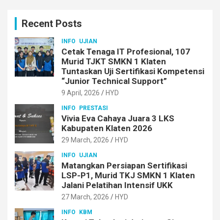
r
c
Recent Posts
h
INFO
UJIAN
Cetak Tenaga IT Profesional, 107
Murid TJKT SMKN 1 Klaten
Tuntaskan Uji Sertifikasi Kompetensi
“Junior Technical Support”
9 April, 2026
HYD
INFO
PRESTASI
Vivia Eva Cahaya Juara 3 LKS
Kabupaten Klaten 2026
29 March, 2026
HYD
INFO
UJIAN
Matangkan Persiapan Sertifikasi
LSP-P1, Murid TKJ SMKN 1 Klaten
Jalani Pelatihan Intensif UKK
27 March, 2026
HYD
INFO
KBM