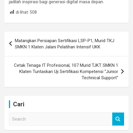
jadilah inspirasi bagi generasi digital masa depan.
di lihat:
508
Post
Matangkan Persiapan Sertifikasi LSP-P1, Murid TKJ
navigation
SMKN 1 Klaten Jalani Pelatihan Intensif UKK
Cetak Tenaga IT Profesional, 107 Murid TJKT SMKN 1
Klaten Tuntaskan Uji Sertifikasi Kompetensi “Junior
Technical Support”
Cari
S
e
a