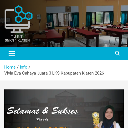
Skip
to
content
TJKT SMKN 1 KLATEN
TJKT SMKN 1 KLATEN
Home
Info
Vivia Eva Cahaya Juara 3 LKS Kabupaten Klaten 2026