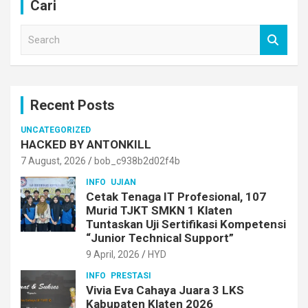
Cari
S
e
a
r
c
Recent Posts
h
UNCATEGORIZED
HACKED BY ANTONKILL
7 August, 2026
bob_c938b2d02f4b
INFO
UJIAN
Cetak Tenaga IT Profesional, 107
Murid TJKT SMKN 1 Klaten
Tuntaskan Uji Sertifikasi Kompetensi
“Junior Technical Support”
9 April, 2026
HYD
INFO
PRESTASI
Vivia Eva Cahaya Juara 3 LKS
Kabupaten Klaten 2026