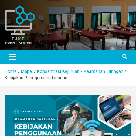
Skip
to
content
TJKT SMKN 1 KLATEN
TJKT SMKN 1 KLATEN
Home
Mapel
Konsentrasi Kejuruan
Keamanan Jaringan
Kebijakan Penggunaan Jaringan