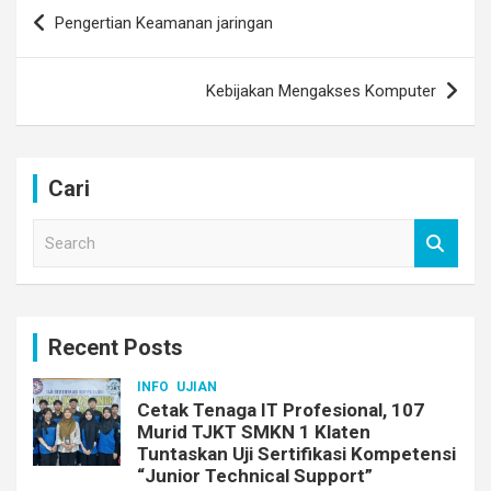
Post
Pengertian Keamanan jaringan
navigation
Kebijakan Mengakses Komputer
Cari
S
e
a
r
c
Recent Posts
h
INFO
UJIAN
Cetak Tenaga IT Profesional, 107
Murid TJKT SMKN 1 Klaten
Tuntaskan Uji Sertifikasi Kompetensi
“Junior Technical Support”