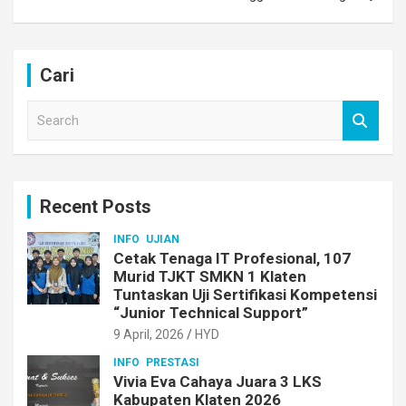
Cari
S
e
a
r
c
Recent Posts
h
INFO
UJIAN
Cetak Tenaga IT Profesional, 107
Murid TJKT SMKN 1 Klaten
Tuntaskan Uji Sertifikasi Kompetensi
“Junior Technical Support”
9 April, 2026
HYD
INFO
PRESTASI
Vivia Eva Cahaya Juara 3 LKS
Kabupaten Klaten 2026