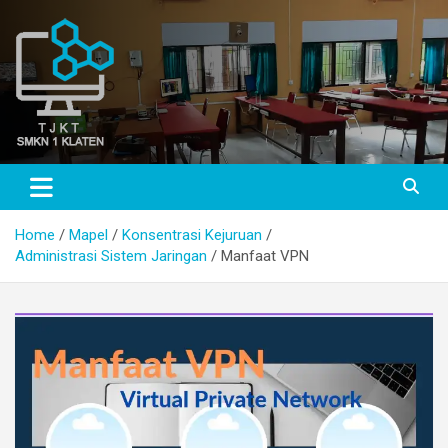
Skip
to
content
TJKT SMKN 1 KLATEN
TJKT SMKN 1 KLATEN
Home
Mapel
Konsentrasi Kejuruan
Administrasi Sistem Jaringan
Manfaat VPN