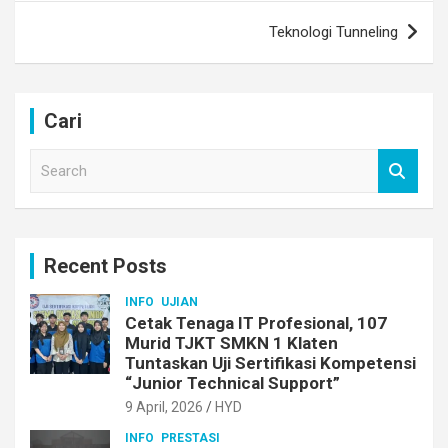
Teknologi Tunneling
Cari
S
e
a
r
c
Recent Posts
h
INFO
UJIAN
Cetak Tenaga IT Profesional, 107
Murid TJKT SMKN 1 Klaten
Tuntaskan Uji Sertifikasi Kompetensi
“Junior Technical Support”
9 April, 2026
HYD
INFO
PRESTASI