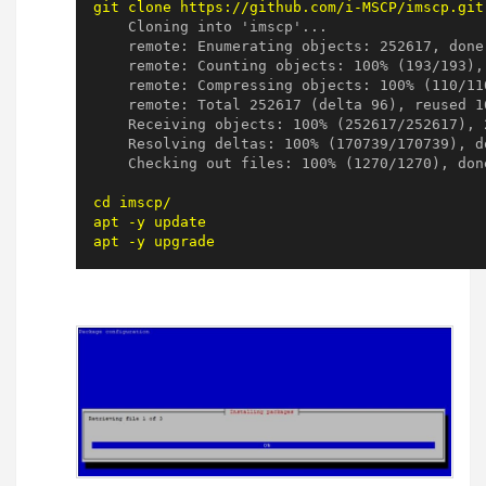
git clone https://github.com/i-MSCP/imscp.git
    Cloning into 'imscp'...

    remote: Enumerating objects: 252617, done.
    remote: Counting objects: 100% (193/193), 
    remote: Compressing objects: 100% (110/110
    remote: Total 252617 (delta 96), reused 1
    Receiving objects: 100% (252617/252617), 
    Resolving deltas: 100% (170739/170739), do
cd imscp/

apt -y update

apt -y upgrade