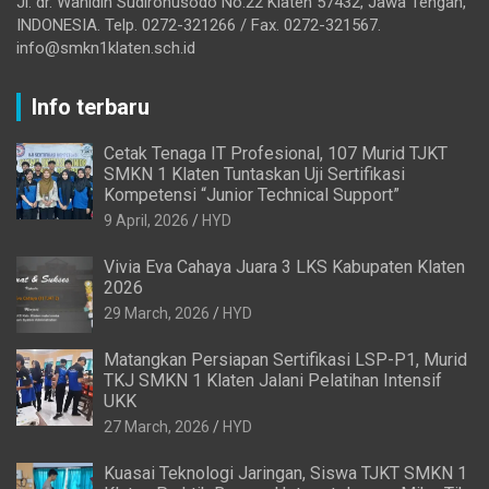
Jl. dr. Wahidin Sudirohusodo No.22 Klaten 57432, Jawa Tengah,
INDONESIA. Telp. 0272-321266 / Fax. 0272-321567.
info@smkn1klaten.sch.id
Info terbaru
Cetak Tenaga IT Profesional, 107 Murid TJKT
SMKN 1 Klaten Tuntaskan Uji Sertifikasi
Kompetensi “Junior Technical Support”
9 April, 2026
HYD
Vivia Eva Cahaya Juara 3 LKS Kabupaten Klaten
2026
29 March, 2026
HYD
Matangkan Persiapan Sertifikasi LSP-P1, Murid
TKJ SMKN 1 Klaten Jalani Pelatihan Intensif
UKK
27 March, 2026
HYD
Kuasai Teknologi Jaringan, Siswa TJKT SMKN 1