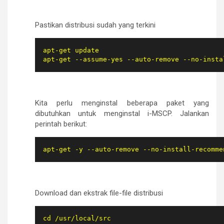
Pastikan distribusi sudah yang terkini
apt-get update

apt-get --assume-yes --auto-remove --no-insta
Kita perlu menginstal beberapa paket yang
dibutuhkan untuk menginstal i-MSCP. Jalankan
perintah berikut:
apt-get -y --auto-remove --no-install-recomme
Download dan ekstrak file-file distribusi
cd /usr/local/src
