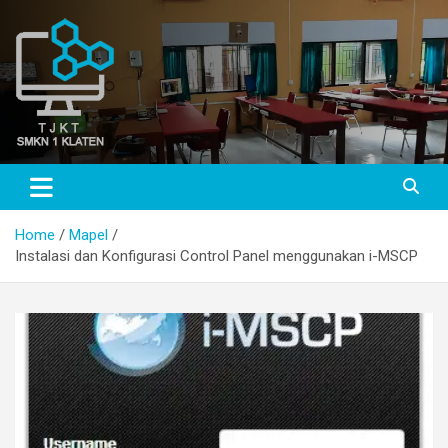
Skip
to
content
TJKT SMKN 1 KLATEN
TJKT SMKN 1 KLATEN
Home
Mapel
Instalasi dan Konfigurasi Control Panel menggunakan i-MSCP