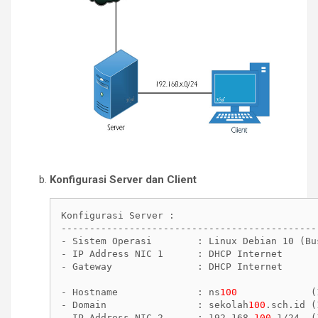
Konfigurasi Server dan Client
Konfigurasi Server :

----------------------------------------------
- Sistem Operasi        : Linux Debian 10 (Bus
- IP Address NIC 1      : DHCP Internet

- Gateway               : DHCP Internet

- Hostname              : ns
100
             (
- Domain                : sekolah
100
.sch.id (
- IP Address NIC 2      : 192.168.
100
.1/24  (