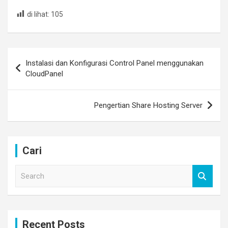
di lihat:
105
Post
Instalasi dan Konfigurasi Control Panel menggunakan
navigation
CloudPanel
Pengertian Share Hosting Server
Cari
S
e
a
r
c
Recent Posts
h