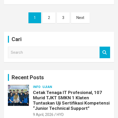
Posts
1
2
3
Next
pagination
Cari
S
e
a
r
c
Recent Posts
h
INFO
UJIAN
Cetak Tenaga IT Profesional, 107
Murid TJKT SMKN 1 Klaten
Tuntaskan Uji Sertifikasi Kompetensi
“Junior Technical Support”
9 April, 2026
HYD