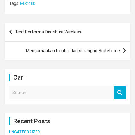
Tags:
Mikrotik
Post
Test Performa Distribusi Wireless
navigation
Mengamankan Router dari serangan Bruteforce
Cari
S
e
a
r
c
Recent Posts
h
UNCATEGORIZED