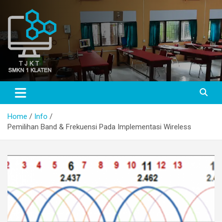
Skip
to
content
TJKT SMKN 1 KLATEN
TJKT SMKN 1 KLATEN
Home
Info
Pemilihan Band & Frekuensi Pada Implementasi Wireless