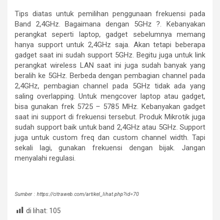
Tips diatas untuk pemilihan penggunaan frekuensi pada
Band 2,4GHz. Bagaimana dengan 5GHz ?. Kebanyakan
perangkat seperti laptop, gadget sebelumnya memang
hanya support untuk 2,4GHz saja. Akan tetapi beberapa
gadget saat ini sudah support 5GHz. Begitu juga untuk link
perangkat wireless LAN saat ini juga sudah banyak yang
beralih ke 5GHz. Berbeda dengan pembagian channel pada
2,4GHz, pembagian channel pada 5GHz tidak ada yang
saling overlapping. Untuk mengcover laptop atau gadget,
bisa gunakan frek 5725 – 5785 MHz. Kebanyakan gadget
saat ini support di frekuensi tersebut. Produk Mikrotik juga
sudah support baik untuk band 2,4GHz atau 5GHz. Support
juga untuk custom freq dan custom channel width. Tapi
sekali lagi, gunakan frekuensi dengan bijak. Jangan
menyalahi regulasi.
Sumber : https://citraweb.com/artikel_lihat.php?id=70
di lihat:
105