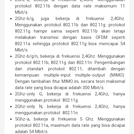
protokol 802.11b dengan data rate maksimum 11
Mbit/s.
2Ghz-b/g, juga bekerja di frekuensi 2,4Ghz.
Menggunakan protokol 802.11b dan 802.11g. protokol
802.11g hampir sama seperti 802.11b akan tetapi
melakukan transmisi dengan basis OFDM seperti
802.11a sehingga protokol 802.11g bisa mencapai 54
Mbit/s.
2Ghz-b/g/n, bekerja di frekuensi 2,4Ghz. Menggunakan
protokol 802.11b, 802.11g dan 802.11n. Pengembangan
dari standart protokol 802.11, ditambah dengan
kemampuan multiple-input multiple-output (MIMO).
Dengan tambahan fitur MIMO ini, secara teori maksimal
data rate yang bisa dicapai adalah 300 Mbit/s.
2Ghz-only G, bekerja di frekuensi 2,4Ghz, hanya
menggunakan protokol 802.11g.
2Ghz-only N, bekerja di frekuensi 2,4Ghz, hanya
menggunakan protokol 802.11n.
5Ghz-a, bekerja di frekuensi 5 Ghz. Menggunakan
protokol 802.11a, maximum data rate yang bisa dicapai
adalah 54 Mbit/s.