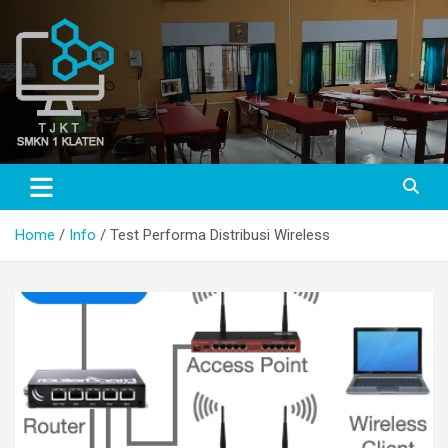
Skip
to
content
TJKT SMKN 1 KLATEN
TJKT SMKN 1 KLATEN
Home
Info
Test Performa Distribusi Wireless