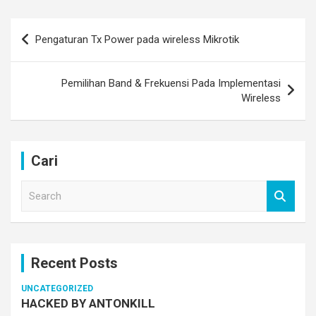
Post
Pengaturan Tx Power pada wireless Mikrotik
navigation
Pemilihan Band & Frekuensi Pada Implementasi
Wireless
Cari
S
e
a
r
c
Recent Posts
h
UNCATEGORIZED
HACKED BY ANTONKILL