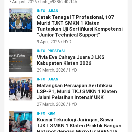
7 August, 2026
bob_c938b2d02f4b
INFO
UJIAN
Cetak Tenaga IT Profesional, 107
Murid TJKT SMKN 1 Klaten
Tuntaskan Uji Sertifikasi Kompetensi
“Junior Technical Support”
9 April, 2026
HYD
INFO
PRESTASI
Vivia Eva Cahaya Juara 3 LKS
Kabupaten Klaten 2026
29 March, 2026
HYD
INFO
UJIAN
Matangkan Persiapan Sertifikasi
LSP-P1, Murid TKJ SMKN 1 Klaten
Jalani Pelatihan Intensif UKK
27 March, 2026
HYD
INFO
KBM
Kuasai Teknologi Jaringan, Siswa
TJKT SMKN 1 Klaten Praktik Bangun
Hotspot dengan MikroTik RB951Ui