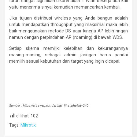
turun sangat signifikan dikarenakan 1 Wlan bekerja dua kali
yaitu menerima sinyal kemudian memancarkan kembali.
Jika tujuan distribusi wireless yang Anda bangun adalah
untuk mendapatkan throughput yang maksimal maka lebih
baik menggunakan metode DS agar kinerja AP lebih ringan
namun dengan perpindahan AP (roaming) di bawah WDS.
Setiap skema memiliki kelebihan dan kekurangannya
masing-masing, sebagai admin jaringan harus pandai
memilih sesuai kebutuhan dan target yang ingin dicapai.
Sumber : https://citraweb.com/artikel_lihat.php?id=240
di lihat:
102
Tags:
Mikrotik